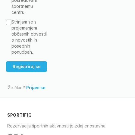
posredovani
športnemu
centru.
Strinjam se s
prejemanjem
občasnih obvestil
o novostih in
posebnih
ponudbah.
Že član?
Prijavi se
SPORTIFIQ
Rezervacija športnih aktivnosti je zdaj enostavna