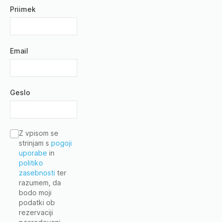
Priimek
Email
Geslo
Z vpisom se
strinjam s
pogoji
uporabe
in
politiko
zasebnosti
ter
razumem, da
bodo moji
podatki ob
rezervaciji